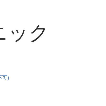
ニック
可)