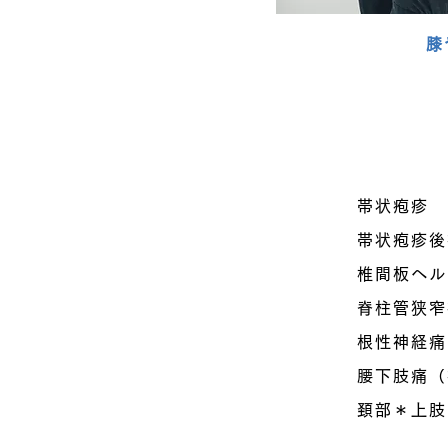
膝
帯状疱疹
帯状疱疹後
椎間板ヘル
脊柱管狭窄
根性神経痛
腰下肢痛（
頚部＊上肢