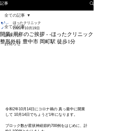
記事
全ての記事
ほったクリニック
全ての記事
2021年10月19日
開業1周年のご挨拶 - -ほったクリニック
診療方法
整形外科 豊中市 岡町駅 徒歩1分
お知らせ
令和2年10月14日にコロナ禍の 真っ最中に開業
して 10月14日でちょうど1年になります。
ブロック数が星状神経節約700例をはじめに、計