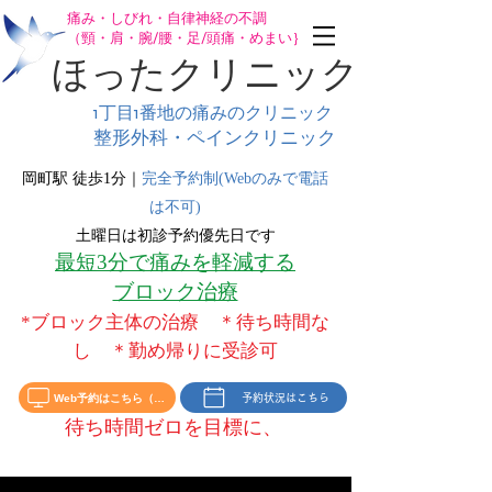
痛み・しびれ・自律神経の不調
（頸・肩・腕/腰・足/頭痛・めまい｝
ほったクリニック
1丁目1番地の
痛みのクリニック
整形外科・ペインクリニック
岡町駅 徒歩1分｜
完全予約制(Webのみで電話
は不可)
土曜日は初診予約優先日です
最短3分で痛みを軽減する
ブロック治療
*ブロック主体の治療 ＊待ち時間な
し ＊勤め帰りに受診可
Web予約はこちら（初診‣再診）
予約状況はこちら
待ち時間ゼ
を目標に、
ロ