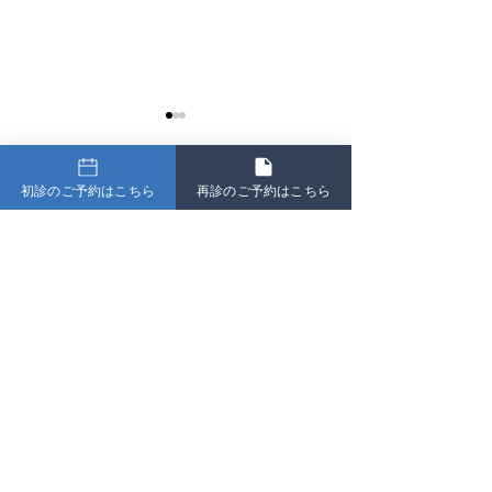
初診のご予約はこちら
再診のご予約はこちら
コメント
コメントを追加…
新規患者様のご予約のご
予約システムの
案内につきまして
変更につきまし
整形外科 ペインクリニック
​ほったクリニック