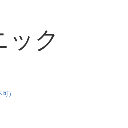
ニック
可)