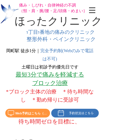
痛み・しびれ・自律神経の不調
（頸・肩・腕/腰・足/頭痛・めまい｝
ほったクリニック
1丁目1番地の
痛みのクリニック
整形外科・ペインクリニック
岡町駅 徒歩1分｜
完全予約制(Webのみで電話
は不可)
土曜日は初診予約優先日です
最短3分で痛みを軽減する
ブロック治療
*ブロック主体の治療 ＊待ち時間な
し ＊勤め帰りに受診可
Web予約はこちら（初診‣再診）
予約状況はこちら
待ち時間ゼ
を目標に、
ロ