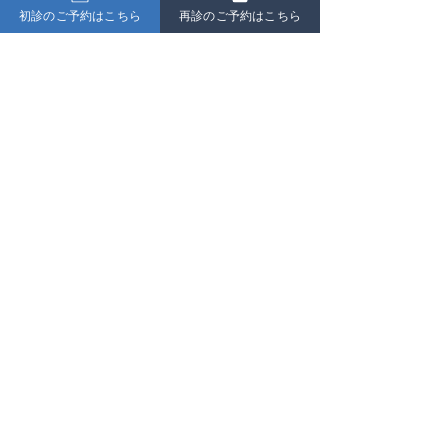
​ほったクリニック
初診のご予約はこちら
再診のご予約はこちら
豊中市 岡町駅 徒歩1分
所在地 : 〒561-0883
大阪府豊中市岡町南1丁目1番地-10
電話番号 :
06-6335-7877
診療科目 : 整形外科 / ペインクリニック / リハビリテーション科
アクセス : 【電車】阪急宝塚本線 岡町駅徒歩1分
【バス】岡町加島線７５「阪急岡町バス停」下車 徒歩1分
​【高速道路】阪神高速11号池田線「豊中北出入口（IC）」から
980m
©ほったクリニック All rights reserved 2021