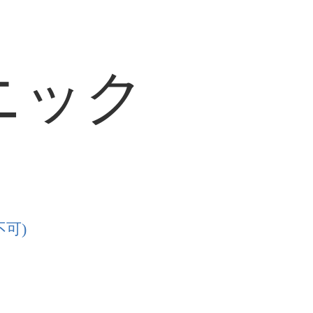
ニック
可)