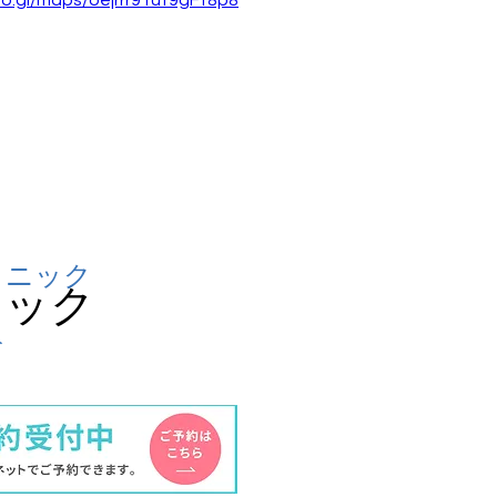
oo.gl/maps/oejrrr9Tut9gFt8p8
リニック
ニック
分