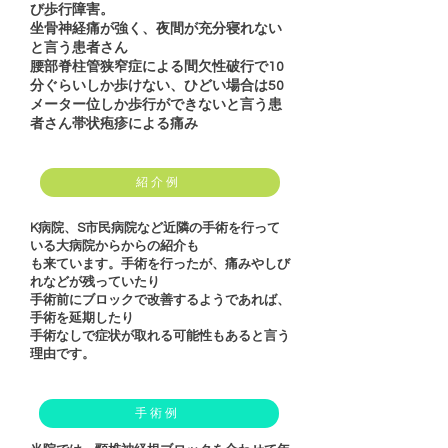
び歩行障害。
坐骨神経痛が強く、夜間が充分寝れない
と言う患者さん
腰部脊柱管狭窄症による間欠性破行で10
分ぐらいしか歩けない、ひどい場合は50
メーター位しか歩行ができないと言う患
者さん帯状疱疹による痛み
紹介例
K病院、S市民病院など近隣の手術を行って
いる大病院からからの紹介も
も来ています。手術を行ったが、痛みやしび
れなどが残っていたり
手術前にブロックで改善するようであれば、
手術を延期したり
手術なしで症状が取れる可能性もあると言う
理由です。
手術例