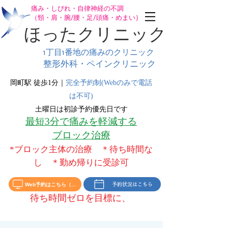
痛み・しびれ・自律神経の不調
（頸・肩・腕/腰・足/頭痛・めまい｝
ほったクリニック
1丁目1番地の
痛みのクリニック
整形外科・ペインクリニック
岡町駅 徒歩1分｜
完全予約制(Webのみで電話
は不可)
土曜日は初診予約優先日です
最短3分で痛みを軽減する
ブロック治療
*ブロック主体の治療 ＊待ち時間な
し ＊勤め帰りに受診可
Web予約はこちら（初診‣再診）
予約状況はこちら
待ち時間ゼ
を目標に、
ロ