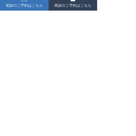
その後腰神経叢ブロックを併用し現在は30
初診のご予約はこちら
再診のご予約はこちら
分以上連続で歩くことが可能となりました。
3、帯状疱疹後神経痛
ここ3から4年でコロナ感染症の後遺症と思
われる帯状疱疹が増えております。
ウィルスに対する点滴療法などもあります
が、なかなか痛みを取るのは難しいです。
当院では、主に胸椎神経根ブロックを行って
早い人では4から5回くらいのブロックで神
経痛はかなり改善して我慢できなかったほど
の痛みが生活や仕事に支障がないレベルまで
軽快しております。
整形外科 ペインクリニック
​ほったクリニック
豊中市 岡町駅 徒歩1分