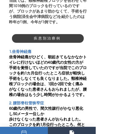
当院では、頸椎神経根ブロックを合わせて年
間1016例のブロックを行っているのです
が、ブロックがあまり効かなくて、手術を行
う病院(済生会中津病院など)を紹介したのは
昨年が1例、今年が1例です。
疾患別治療例
1.坐骨神経痛
坐骨神経痛がひどく、朝起きてもなかなかト
イレに行けないほどの40歳代の女性の方が
手術を覚悟していたのですが当院でこのブロ
ックを約1カ月位行ったところ症状が軽快し
手術をしなくても良くなりました。頸椎神経
根ブロックの場合は、1回か2回で全く痛み
がなくなった患者さんもおられましたが、腰
椎の場合はもう少し時間がかかるようです。
2. 腰部脊柱管狭窄症
60歳代の男性で、間欠性跛行がかなり悪化
し50メーター位しか
歩けなくなった患者さんがおられました。
このブロックを約1月位行ったところ、何と
か通勤が可能な状態となりました。